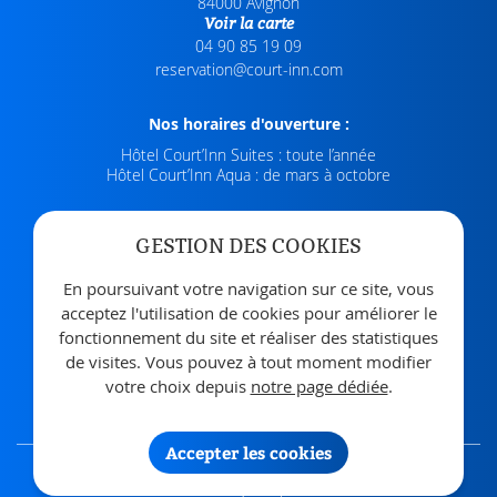
84000
Avignon
Voir la carte
04 90 85 19 09
Nos horaires d'ouverture :
Hôtel Court’Inn Suites : toute l’année
Hôtel Court’Inn Aqua : de mars à octobre
Nous rejoindre :
GESTION DES COOKIES
En poursuivant votre navigation sur ce site, vous
acceptez l'utilisation de cookies pour améliorer le
Inscription newsletter :
fonctionnement du site et réaliser des statistiques
Tenez vous informé de nos dernières actualités et offres.
de visites. Vous pouvez à tout moment modifier
votre choix depuis
notre page dédiée
.

Accepter les cookies
Mentions Légales